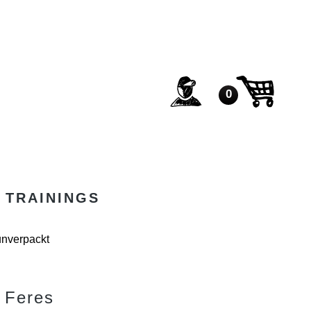
0
TRAININGS
unverpackt
 Feres