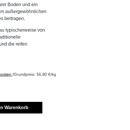
arer Boden und ein
 zum außergewöhnlichen
s beitragen.
au typischerweise von
aditionelle
d die reifen
dkosten
/Grundpreis: 56,80 €/kg
en Warenkorb