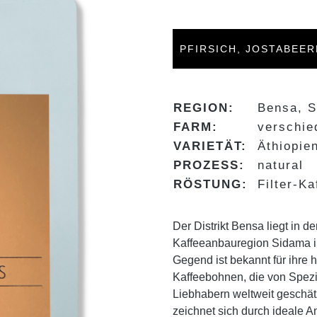
PFIRSICH, JOSTABEE
REGION:
Bensa, 
FARM:
verschie
VARIETÄT:
Äthiopie
PROZESS:
natural
RÖSTUNG:
Filter-Ka
Der Distrikt Bensa liegt in d
Kaffeeanbauregion Sidama i
Gegend ist bekannt für ihre 
Kaffeebohnen, die von Spezia
Liebhabern weltweit geschä
zeichnet sich durch ideale