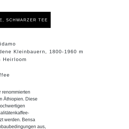
RE, SCHWARZER TEE
Sidamo
dene Kleinbauern, 1800-1960 m
n Heirloom
ffee
er renommierten
n Äthiopien. Diese
hochwertigen
litätenkaffee-
tzt werden. Bensa
 Anbaubedingungen aus,