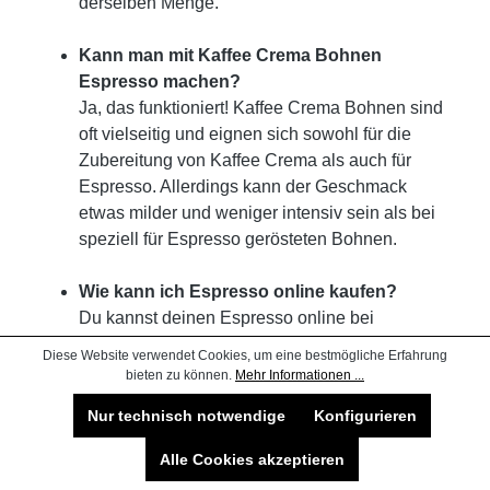
derselben Menge.
Kann man mit Kaffee Crema Bohnen
Espresso machen?
Ja, das funktioniert! Kaffee Crema Bohnen sind
oft vielseitig und eignen sich sowohl für die
Zubereitung von Kaffee Crema als auch für
Espresso. Allerdings kann der Geschmack
etwas milder und weniger intensiv sein als bei
speziell für Espresso gerösteten Bohnen.
Wie kann ich Espresso online kaufen?
Du kannst deinen Espresso online bei
Machhörndl im Online-Shop kaufen. Dort
Diese Website verwendet Cookies, um eine bestmögliche Erfahrung
findest du hochwertigen Espresso für jeden
bieten zu können.
Mehr Informationen ...
Geschmack.
Nur technisch notwendige
Konfigurieren
Wie lagere ich Espresso?
Alle Cookies akzeptieren
Damit deine Espressobohnen lange haltbar